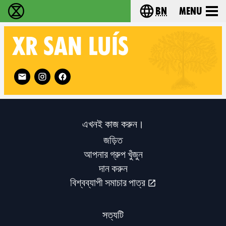
bn
Menu
বিলুপ্তি বিদ্রোহ - Home
Choose your langu
XR
SAN LUÍS
Follow XR San Luís on
এখনই কাজ করুন।
জড়িত
আপনার গ্রুপ খুঁজুন
দান করুন
বিশ্বব্যাপী সমাচার পাত্র
সত্যটি